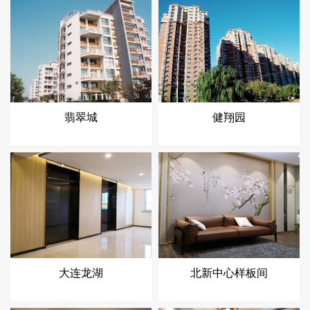
翡翠城
健翔园
大连龙湖
北新中心样板间